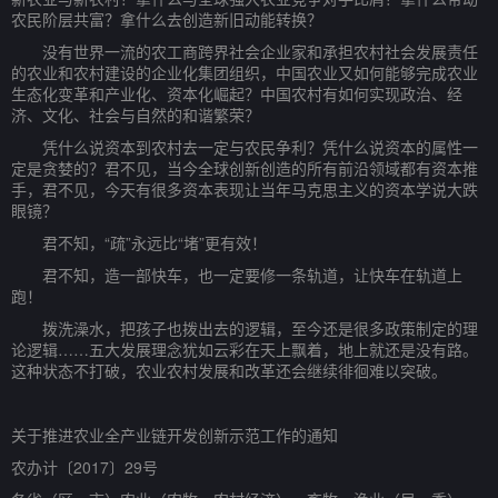
农民阶层共富？拿什么去创造新旧动能转换？
没有世界一流的农工商跨界社会企业家和承担农村社会发展责任
的农业和农村建设的企业化集团组织，中国农业又如何能够完成农业
生态化变革和产业化、资本化崛起？中国农村有如何实现政治、经
济、文化、社会与自然的和谐繁荣？
凭什么说资本到农村去一定与农民争利？凭什么说资本的属性一
定是贪婪的？君不见，当今全球创新创造的所有前沿领域都有资本推
手，君不见，今天有很多资本表现让当年马克思主义的资本学说大跌
眼镜？
君不知，“疏”永远比“堵”更有效！
君不知，造一部快车，也一定要修一条轨道，让快车在轨道上
跑！
拨洗澡水，把孩子也拨出去的逻辑，至今还是很多政策制定的理
论逻辑……五大发展理念犹如云彩在天上飘着，地上就还是没有路。
这种状态不打破，农业农村发展和改革还会继续徘徊难以突破。
关于推进农业全产业链开发创新示范工作的通知
农办计〔2017〕29号