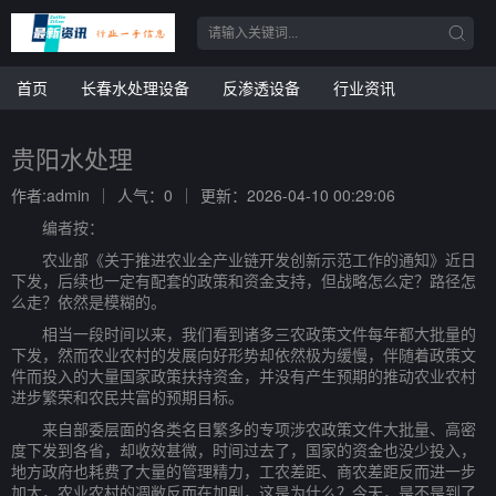
首页
长春水处理设备
反渗透设备
行业资讯
贵阳水处理
作者:admin
人气：0
更新：2026-04-10 00:29:06
编者按：
农业部《关于推进农业全产业链开发创新示范工作的通知》近日
下发，后续也一定有配套的政策和资金支持，但战略怎么定？路径怎
么走？依然是模糊的。
相当一段时间以来，我们看到诸多三农政策文件每年都大批量的
下发，然而农业农村的发展向好形势却依然极为缓慢，伴随着政策文
件而投入的大量国家政策扶持资金，并没有产生预期的推动农业农村
进步繁荣和农民共富的预期目标。
来自部委层面的各类名目繁多的专项涉农政策文件大批量、高密
度下发到各省，却收效甚微，时间过去了，国家的资金也没少投入，
地方政府也耗费了大量的管理精力，工农差距、商农差距反而进一步
加大，农业农村的凋敝反而在加剧，这是为什么？今天，是不是到了