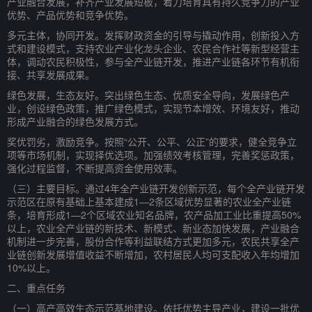
产业融合发展，补齐产业发展短板，着力培育具有持久竞争力的产业
优势、产品优势和竞争优势。
多元主体，协同开发。发挥财政资金的引导与撬动作用，创新投入方
式和建设模式，支持农业产业化龙头企业、农民合作社等新型经营主
体，调动农民积极性，参与全产业链开发，推进产业链各环节有机衔
接、共享发展成果。
绿色发展，生态友好。突出绿色生态、优质安全导向，发展绿色产
业，创设绿色政策，推广绿色模式，实现节本增效、环境友好，推动
形成产业融合的绿色发展方式。
奖优罚劣，激励竞争。按照“公开、公平、公正”的要求，健全竞争立
项等市场机制，实现择优选项。加强绩效考核管理，完善奖惩政策，
强化过程监督，不断提高资金使用效率。
（三）主要目标。通过4年全产业链开发创新示范，每个全产业链开发
示范区在原有基础上基本建成1—2条区域优势显著的农业全产业链
条，培育形成1—2个区域农业知名品牌，农产品加工业比重提高50%
以上，农业全产业链的新技术、新模式、新业态加快发展，产业融合
机制进一步完善，股份合作等利益联结方式更加多元，农民共享全产
业链创新发展增值收益不断增加，农村居民人均可支配收入年均增加
10%以上。
二、重点任务
（一）高产高效生态示范基地建设。依托优势主导产业，建设一批优