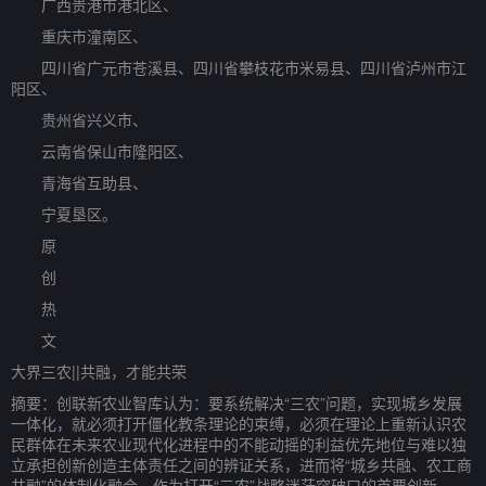
广西贵港市港北区、
重庆市潼南区、
四川省广元市苍溪县、四川省攀枝花市米易县、四川省泸州市江
阳区、
贵州省兴义市、
云南省保山市隆阳区、
青海省互助县、
宁夏垦区。
原
创
热
文
大界三农||共融，才能共荣
摘要：创联新农业智库认为：要系统解决“三农”问题，实现城乡发展
一体化，就必须打开僵化教条理论的束缚，必须在理论上重新认识农
民群体在未来农业现代化进程中的不能动摇的利益优先地位与难以独
立承担创新创造主体责任之间的辨证关系，进而将“城乡共融、农工商
共融”的体制化融合，作为打开“三农”战略迷茫突破口的首要创新。