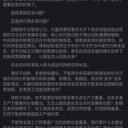
需要反思的时候了。
是政策制定有问题？
还是执行落实有问题？
创联新农业智库认为：大量政策性惠农文件下发却没能创造出预
期的农业农村发展新动能，核心的问题归结于理论创新遭遇肠梗阻、
中央高层的新理念还在中南海的围墙里，部委层面讲的是新理念，执
行的却是是旧理论。体制创新虽然在今年的1号文件当中被列为根本途
径，但不仅缺乏正确的前瞻理论指导，甚至反而还在被旧理论指导下
的新政策限制着……让基层怎么创新出来？
农业农村改革陷入极为尴尬的持续空转状态。
理论不创新，思想继续僵化，不能将中央高层的新理念转化为可
操作可执行的新理论和新战略、新模式、新路径，就没有“抓手”去实
现新理念。大量的国家政策性资源和资金资源就不能发挥出预期的政
策效能，走老路又怎能到新地方？
体制不创新，就不能更好地积聚多重先进生产力要素，没有多重
生产力要素的价值叠加，又怎么能创造出农业农村发展新动能？新理
念发布快两年了，对工商资本务农，政策仍然禁锢，仍然因噎废食，
仍然不能即积极鼓励又严格约束……
不能举全国之力积聚最广泛的创新创造要素，我们拿什么去建设
新农业与新农村？拿什么与全球强大农业竞争对手比肩？拿什么带动