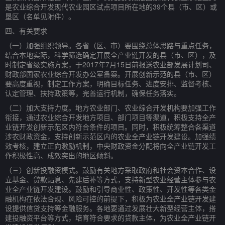
是农业综合开发现代农业园区试点项目所在地的39个县（市、区）或
垦区（名单见附件）。
四、有关要求
（一）加强组织领导。各省（区、市）要围绕总体思路与重点任务，
结合本地实际，科学筛选确定开展全产业链开发的县（市、区），及
时制定省级实施方案，于2017年7月15日前报送农业部发展计划司、
财政部国家农业综合开发办公室备案。开展创新示范的县（市、区）
要高度重视，制定工作方案，明确目标任务、进度安排、监督考核、
认定管理、扶持政策等，完善运行机制，确保任务落实。
（二）加大支持力度。地方农业部门、农业综合开发机构要加强工作
衔接，通过农业综合开发地方项目、部门项目等渠道，积极支持全产
业链开发创新示范区内符合条件的项目。同时，积极统筹整合各渠道
涉农财政资金，支持创新示范区内的农业全产业链开发建设。加强绩
效考核，建立正向激励机制，中央财政资金分配将向全产业链开发工
作积极性高、成效突出的地区倾斜。
（三）创新投融资模式。鼓励有关地方采取政府和社会资本合作、设
立基金、贷款贴息、先建后补等方式，支持新型农业经营主体参与农
业全产业链开发建设。鼓励和引导商业性、政策性、开发性等各类金
融机构在依法合规、风险可控的前提下，积极为农业全产业链开发建
设提供信贷支持等金融服务。各地要通过发展壮大新型经营主体，搭
建投融资平台等方式，培育符合要求的贷款主体，为农业全产业链开