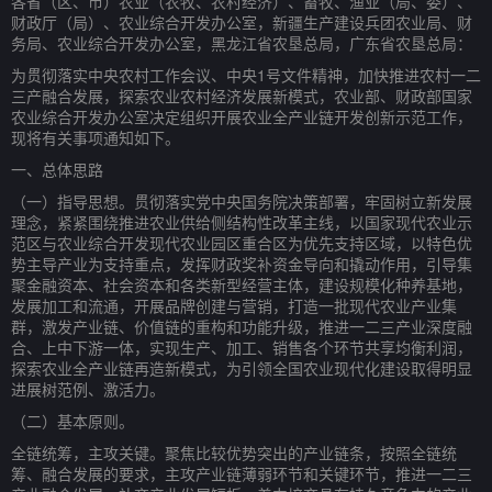
各省（区、市）农业（农牧、农村经济）、畜牧、渔业（局、委）、
财政厅（局）、农业综合开发办公室，新疆生产建设兵团农业局、财
务局、农业综合开发办公室，黑龙江省农垦总局，广东省农垦总局：
为贯彻落实中央农村工作会议、中央1号文件精神，加快推进农村一二
三产融合发展，探索农业农村经济发展新模式，农业部、财政部国家
农业综合开发办公室决定组织开展农业全产业链开发创新示范工作，
现将有关事项通知如下。
一、总体思路
（一）指导思想。贯彻落实党中央国务院决策部署，牢固树立新发展
理念，紧紧围绕推进农业供给侧结构性改革主线，以国家现代农业示
范区与农业综合开发现代农业园区重合区为优先支持区域，以特色优
势主导产业为支持重点，发挥财政奖补资金导向和撬动作用，引导集
聚金融资本、社会资本和各类新型经营主体，建设规模化种养基地，
发展加工和流通，开展品牌创建与营销，打造一批现代农业产业集
群，激发产业链、价值链的重构和功能升级，推进一二三产业深度融
合、上中下游一体，实现生产、加工、销售各个环节共享均衡利润，
探索农业全产业链再造新模式，为引领全国农业现代化建设取得明显
进展树范例、激活力。
（二）基本原则。
全链统筹，主攻关键。聚焦比较优势突出的产业链条，按照全链统
筹、融合发展的要求，主攻产业链薄弱环节和关键环节，推进一二三