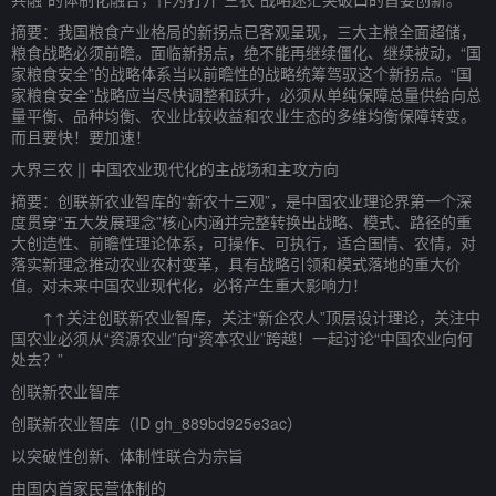
摘要：我国粮食产业格局的新拐点已客观呈现，三大主粮全面超储，
粮食战略必须前曕。面临新拐点，绝不能再继续僵化、继续被动，“国
家粮食安全”的战略体系当以前瞻性的战略统筹驾驭这个新拐点。“国
家粮食安全”战略应当尽快调整和跃升，必须从单纯保障总量供给向总
量平衡、品种均衡、农业比较收益和农业生态的多维均衡保障转变。
而且要快！要加速！
大界三农 || 中国农业现代化的主战场和主攻方向
摘要：创联新农业智库的“新农十三观”，是中国农业理论界第一个深
度贯穿“五大发展理念”核心内涵并完整转换出战略、模式、路径的重
大创造性、前瞻性理论体系，可操作、可执行，适合国情、农情，对
落实新理念推动农业农村变革，具有战略引领和模式落地的重大价
值。对未来中国农业现代化，必将产生重大影响力！
↑↑关注创联新农业智库，关注“新企农人”顶层设计理论，关注中
国农业必须从“资源农业”向“资本农业”跨越！一起讨论“中国农业向何
处去？”
创联新农业智库
创联新农业智库（ID gh_889bd925e3ac）
以突破性创新、体制性联合为宗旨
由国内首家民营体制的