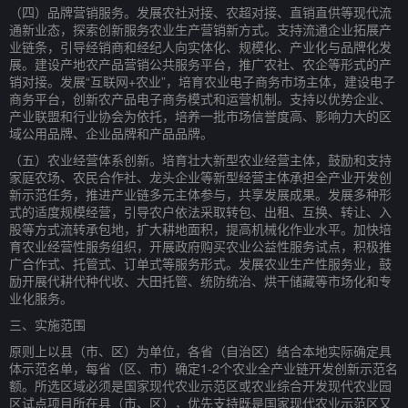
（四）品牌营销服务。发展农社对接、农超对接、直销直供等现代流
通新业态，探索创新服务农业生产营销新方式。支持流通企业拓展产
业链条，引导经销商和经纪人向实体化、规模化、产业化与品牌化发
展。建设产地农产品营销公共服务平台，推广农社、农企等形式的产
销对接。发展“互联网+农业”，培育农业电子商务市场主体，建设电子
商务平台，创新农产品电子商务模式和运营机制。支持以优势企业、
产业联盟和行业协会为依托，培养一批市场信誉度高、影响力大的区
域公用品牌、企业品牌和产品品牌。
（五）农业经营体系创新。培育壮大新型农业经营主体，鼓励和支持
家庭农场、农民合作社、龙头企业等新型经营主体承担全产业开发创
新示范任务，推进产业链多元主体参与，共享发展成果。发展多种形
式的适度规模经营，引导农户依法采取转包、出租、互换、转让、入
股等方式流转承包地，扩大耕地面积，提高机械化作业水平。加快培
育农业经营性服务组织，开展政府购买农业公益性服务试点，积极推
广合作式、托管式、订单式等服务形式。发展农业生产性服务业，鼓
励开展代耕代种代收、大田托管、统防统治、烘干储藏等市场化和专
业化服务。
三、实施范围
原则上以县（市、区）为单位，各省（自治区）结合本地实际确定具
体示范名单，每省（区、市）确定1-2个农业全产业链开发创新示范名
额。所选区域必须是国家现代农业示范区或农业综合开发现代农业园
区试点项目所在县（市、区），优先支持既是国家现代农业示范区又