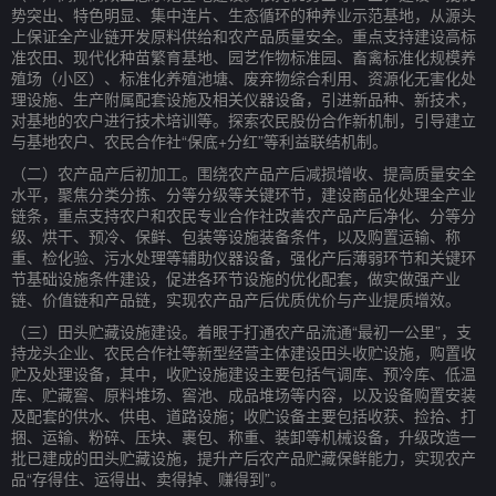
势突出、特色明显、集中连片、生态循环的种养业示范基地，从源头
上保证全产业链开发原料供给和农产品质量安全。重点支持建设高标
准农田、现代化种苗繁育基地、园艺作物标准园、畜禽标准化规模养
殖场（小区）、标准化养殖池塘、废弃物综合利用、资源化无害化处
理设施、生产附属配套设施及相关仪器设备，引进新品种、新技术，
对基地的农户进行技术培训等。探索农民股份合作新机制，引导建立
与基地农户、农民合作社“保底+分红”等利益联结机制。
（二）农产品产后初加工。围绕农产品产后减损增收、提高质量安全
水平，聚焦分类分拣、分等分级等关键环节，建设商品化处理全产业
链条，重点支持农户和农民专业合作社改善农产品产后净化、分等分
级、烘干、预冷、保鲜、包装等设施装备条件，以及购置运输、称
重、检化验、污水处理等辅助仪器设备，强化产后薄弱环节和关键环
节基础设施条件建设，促进各环节设施的优化配套，做实做强产业
链、价值链和产品链，实现农产品产后优质优价与产业提质增效。
（三）田头贮藏设施建设。着眼于打通农产品流通“最初一公里”，支
持龙头企业、农民合作社等新型经营主体建设田头收贮设施，购置收
贮及处理设备，其中，收贮设施建设主要包括气调库、预冷库、低温
库、贮藏窖、原料堆场、窖池、成品堆场等内容，以及设备购置安装
及配套的供水、供电、道路设施；收贮设备主要包括收获、捡拾、打
捆、运输、粉碎、压块、裹包、称重、装卸等机械设备，升级改造一
批已建成的田头贮藏设施，提升产后农产品贮藏保鲜能力，实现农产
品“存得住、运得出、卖得掉、赚得到”。