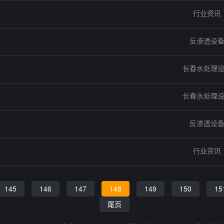
行业资讯
反渗透设
长春水处理
长春水处理
反渗透设
行业资讯
145
146
147
148
149
150
15
尾页