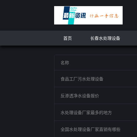
首页
长春水处理设备
名称
食品工厂污水处理设备
反渗透净水设备报价
水处理设备厂家最多的地方
全国水处理设备厂家直销有哪些