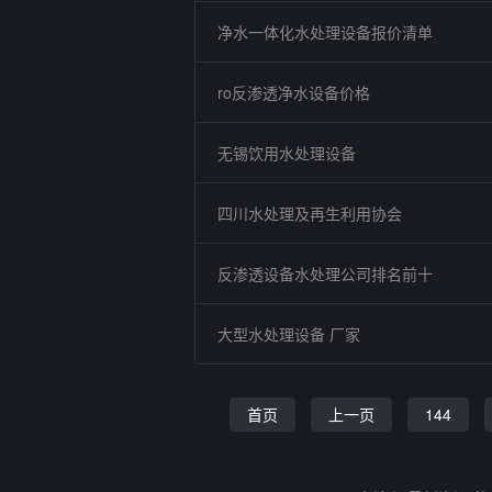
净水一体化水处理设备报价清单
ro反渗透净水设备价格
无锡饮用水处理设备
四川水处理及再生利用协会
反渗透设备水处理公司排名前十
大型水处理设备 厂家
首页
上一页
144