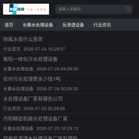
首页
长春水处理设备
反渗透设备
行业资讯
除氟水是什么意思
行业资讯
2026-07-24 16:29:07
衡阳一体化污水处理设备
长春水处理设备
2026-07-24 04:28:30
抚州污水处理费多少钱1吨
长春水处理设备
2026-07-24 00:28:30
水处理设备厂家有哪些公司
行业资讯
2026-07-23 20:29:06
丹阳精密机械水处理设备厂家
长春水处理设备
2026-07-23 16:29:13
双极反渗透水处理设备厂家有哪些