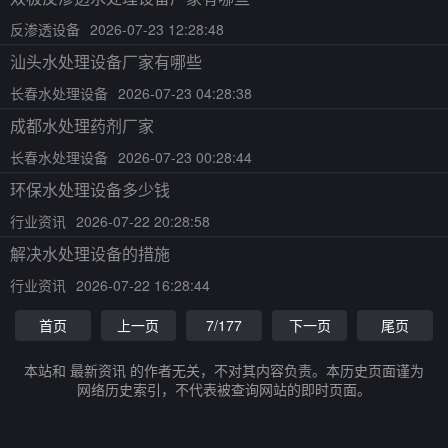
反渗透设备
2026-07-23 12:28:48
汕头水处理设备厂家有哪些
长春水处理设备
2026-07-23 04:28:38
成都水处理药剂厂家
长春水处理设备
2026-07-23 00:28:44
环保水处理设备多少钱
行业资讯
2026-07-22 20:28:58
解决水处理设备的措施
行业资讯
2026-07-22 16:28:44
首页
上一页
7/177
下一页
尾页
本站和 最新资讯 的作者无关，不对其内容负责。本历史页面谨为
网络历史索引，不代表被查询网站的即时页面。