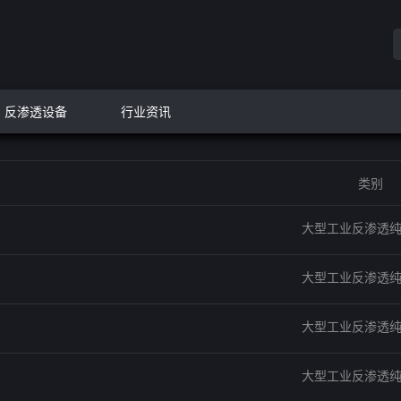
反渗透设备
行业资讯
类别
大型工业反渗透
大型工业反渗透
大型工业反渗透
大型工业反渗透