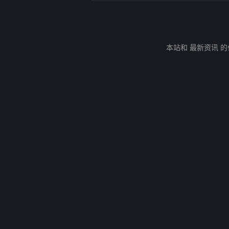
本站和 最新资讯 