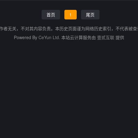
首页
1
尾页
的作者无关，不对其内容负责。本历史页面谨为网络历史索引，不代表被
Powered By
CeYun Ltd.
本站云计算服务由
壹贰互联
提供