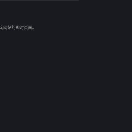
查询网站的即时页面。